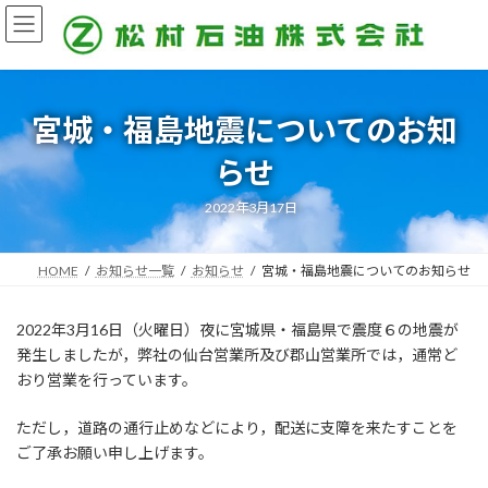
コ
ナ
ン
ビ
テ
ゲ
ン
ー
ツ
シ
へ
ョ
宮城・福島地震についてのお知
ス
ン
らせ
キ
に
ッ
移
プ
動
2022年3月17日
HOME
お知らせ一覧
お知らせ
宮城・福島地震についてのお知らせ
2022年3月16日（火曜日）夜に宮城県・福島県で震度６の地震が
発生しましたが，弊社の仙台営業所及び郡山営業所では，通常ど
おり営業を行っています。
ただし，道路の通行止めなどにより，配送に支障を来たすことを
ご了承お願い申し上げます。