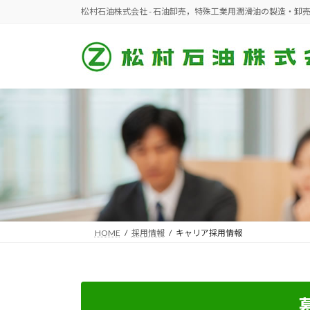
コ
ナ
松村石油株式会社 - 石油卸売，特殊工業用潤滑油の製造・卸
ン
ビ
テ
ゲ
ン
ー
ツ
シ
へ
ョ
ス
ン
キ
に
ッ
移
プ
動
HOME
採用情報
キャリア採用情報