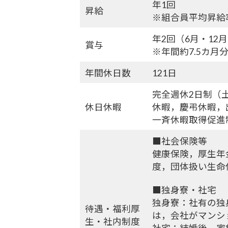
年1回
昇給
※組合員平均昇給率
年2回（6月・12
賞与
※年間約7.5カ月
年間休日数
121日
完全週休2日制（
休日休暇
休暇，慶弔休暇，
一斉休暇取得促進
■社会保険等
健康保険，厚生年
度，団体扱い生命
■独身寮・社宅
独身寮：社有の独
待遇・福利厚
は，会社がマンシ
生・社内制度