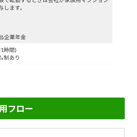
族で転勤するときは会社が家族用マンション
与します。
出企業年金
憩1時間)
ム制あり
用フロー