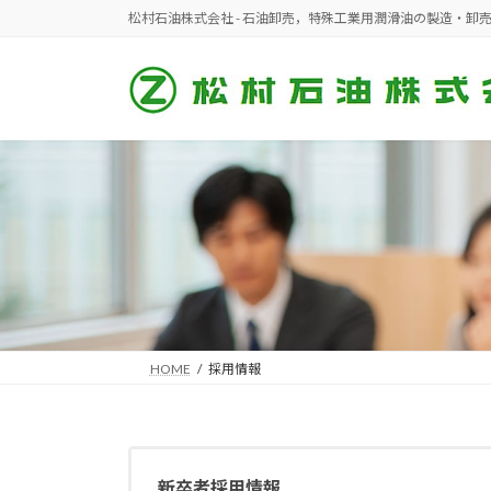
コ
ナ
松村石油株式会社 - 石油卸売，特殊工業用潤滑油の製造・卸
ン
ビ
テ
ゲ
ン
ー
ツ
シ
へ
ョ
ス
ン
キ
に
ッ
移
プ
動
HOME
採用情報
新卒者採用情報