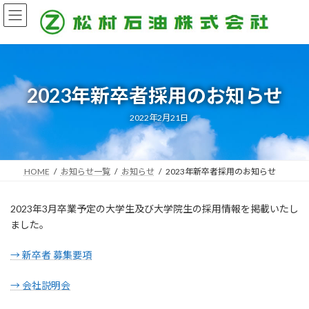
コ
ナ
ン
ビ
テ
ゲ
ン
ー
ツ
シ
へ
ョ
ス
ン
2023年新卒者採用のお知らせ
キ
に
ッ
移
2022年2月21日
プ
動
HOME
お知らせ一覧
お知らせ
2023年新卒者採用のお知らせ
2023年3月卒業予定の大学生及び大学院生の採用情報を掲載いたし
ました。
→ 新卒者 募集要項
→ 会社説明会