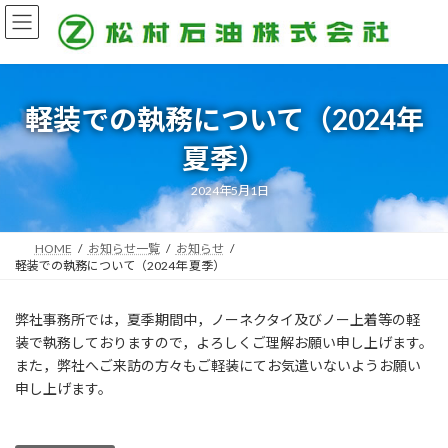
コ
ナ
ン
ビ
テ
ゲ
ン
ー
ツ
シ
へ
ョ
軽装での執務について（2024年
ス
ン
夏季）
キ
に
ッ
移
プ
動
2024年5月1日
HOME
お知らせ一覧
お知らせ
軽装での執務について（2024年 夏季）
弊社事務所では，夏季期間中，ノーネクタイ及びノー上着等の軽
装で執務しておりますので，よろしくご理解お願い申し上げます。
また，弊社へご来訪の方々もご軽装にてお気遣いないようお願い
申し上げます。