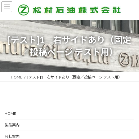
コ
ナ
ン
ビ
テ
ゲ
ン
ー
ツ
シ
へ
ョ
[テスト]1 右サイドあり（固定
ス
ン
キ
に
／投稿ページ テスト用）
ッ
移
プ
動
HOME
[テスト]1 右サイドあり（固定／投稿ページ テスト用）
HOME
製品案内
会社案内